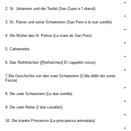
•
2. St. Johannes und der Teufel (San Zuam e 'l diavol)
•
3. St. Petrus und seine Schwestern (San Pero e le sue sorelle)
•
4. Die Mutter des hl. Petrus (La mare de San Pero)
•
5. Cattarinetta
•
6. Das Rothhütchen ([Rothütchen] El cappellin rosso)
•
7.Die Geschichte von den zwei Schwestern (Cölla döllö doi sores.
Fassa)
•
8. Die zwei Schwestern (Le due sorelle)
•
9. Die zwei Reiter (I due cavallari)
•
10. Die kranke Prinzessin (La principessa ammalata)
•