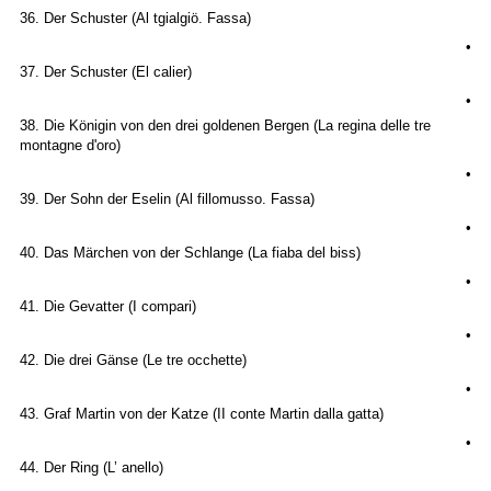
36. Der Schuster (Al tgialgiö. Fassa)
•
37. Der Schuster (El calier)
•
38. Die Königin von den drei goldenen Bergen (La regina delle tre
montagne d'oro)
•
39. Der Sohn der Eselin (Al fillomusso. Fassa)
•
40. Das Märchen von der Schlange (La fiaba del biss)
•
41. Die Gevatter (I compari)
•
42. Die drei Gänse (Le tre occhette)
•
43. Graf Martin von der Katze (II conte Martin dalla gatta)
•
44. Der Ring (L’ anello)