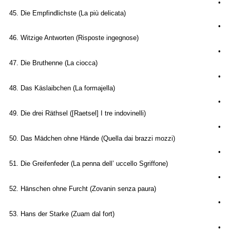
•
45. Die Empfindlichste (La più delicata)
•
46. Witzige Antworten (Risposte ingegnose)
•
47. Die Bruthenne (La ciocca)
•
48. Das Käslaibchen (La formajella)
•
49. Die drei Räthsel ([Raetsel] I tre indovinelli)
•
50. Das Mädchen ohne Hände (Quella dai brazzi mozzi)
•
51. Die Greifenfeder (La penna dell’ uccello Sgriffone)
•
52. Hänschen ohne Furcht (Zovanin senza paura)
•
53. Hans der Starke (Zuam dal fort)
•