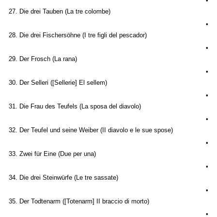
•
27. Die drei Tauben (La tre colombe)
•
28. Die drei Fischersöhne (I tre figli del pescador)
•
29. Der Frosch (La rana)
•
30. Der Selleri ([Sellerie] El sellem)
•
31. Die Frau des Teufels (La sposa del diavolo)
•
32. Der Teufel und seine Weiber (II diavolo e le sue spose)
•
33. Zwei für Eine (Due per una)
•
34. Die drei Steinwürfe (Le tre sassate)
•
35. Der Todtenarm ([Totenarm] II braccio di morto)
•