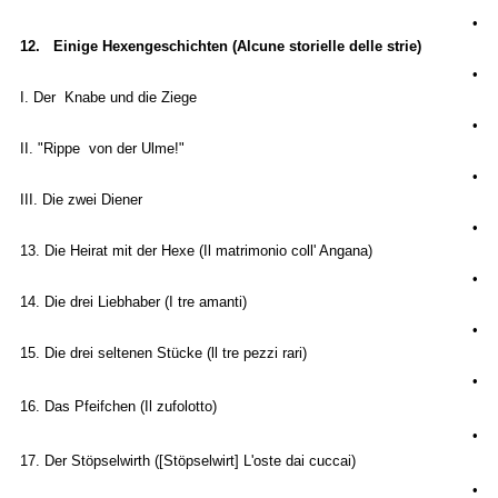
•
12. Einige Hexengeschichten (Alcune storielle delle strie)
•
I. Der Knabe und die Ziege
•
II. "Rippe von der Ulme!"
•
III. Die zwei Diener
•
13. Die Heirat mit der Hexe (Il matrimonio coll' Angana)
•
14. Die drei Liebhaber (I tre amanti)
•
15.
Die drei seltenen Stücke
(ll tre pezzi rari)
•
16. Das Pfeifchen (Il zufolotto)
•
17. Der Stöpselwirth ([Stöpselwirt] L'oste dai cuccai)
•