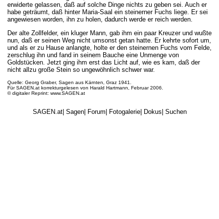
erwiderte gelassen, daß auf solche Dinge nichts zu geben sei. Auch er
habe geträumt, daß hinter Maria-Saal ein steinerner Fuchs liege. Er sei
angewiesen worden, ihn zu holen, dadurch werde er reich werden.
Der alte Zollfelder, ein kluger Mann, gab ihm ein paar Kreuzer und wußte
nun, daß er seinen Weg nicht umsonst getan hatte. Er kehrte sofort um,
und als er zu Hause anlangte, holte er den steinernen Fuchs vom Felde,
zerschlug ihn und fand in seinem Bauche eine Unmenge von
Goldstücken. Jetzt ging ihm erst das Licht auf, wie es kam, daß der
nicht allzu große Stein so ungewöhnlich schwer war.
Quelle: Georg Graber, Sagen aus Kärnten, Graz 1941.
Für SAGEN.at korrekturgelesen von Harald Hartmann, Februar 2006.
© digitaler Reprint: www.SAGEN.at
SAGEN.at
|
Sagen
|
Forum
|
Fotogalerie
|
Dokus
|
Suchen