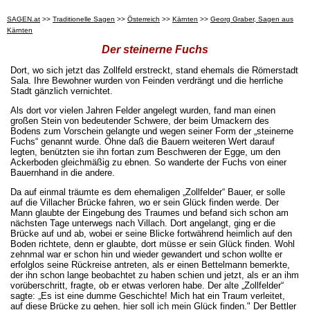
SAGEN.at
>>
Traditionelle Sagen
>>
Österreich
>>
Kärnten
>>
Georg Graber, Sagen aus
Kärnten
Der steinerne Fuchs
Dort, wo sich jetzt das Zollfeld erstreckt, stand ehemals die Römerstadt
Sala. Ihre Bewohner wurden von Feinden verdrängt und die herrliche
Stadt gänzlich vernichtet.
Als dort vor vielen Jahren Felder angelegt wurden, fand man einen
großen Stein von bedeutender Schwere, der beim Umackern des
Bodens zum Vorschein gelangte und wegen seiner Form der „steinerne
Fuchs“ genannt wurde. Ohne daß die Bauern weiteren Wert darauf
legten, benützten sie ihn fortan zum Beschweren der Egge, um den
Ackerboden gleichmäßig zu ebnen. So wanderte der Fuchs von einer
Bauernhand in die andere.
Da auf einmal träumte es dem ehemaligen „Zollfelder“ Bauer, er solle
auf die Villacher Brücke fahren, wo er sein Glück finden werde. Der
Mann glaubte der Eingebung des Traumes und befand sich schon am
nächsten Tage unterwegs nach Villach. Dort angelangt, ging er die
Brücke auf und ab, wobei er seine Blicke fortwährend heimlich auf den
Boden richtete, denn er glaubte, dort müsse er sein Glück finden. Wohl
zehnmal war er schon hin und wieder gewandert und schon wollte er
erfolglos seine Rückreise antreten, als er einen Bettelmann bemerkte,
der ihn schon lange beobachtet zu haben schien und jetzt, als er an ihm
vorüberschritt, fragte, ob er etwas verloren habe. Der alte „Zollfelder“
sagte: „Es ist eine dumme Geschichte! Mich hat ein Traum verleitet,
auf diese Brücke zu gehen, hier soll ich mein Glück finden." Der Bettler