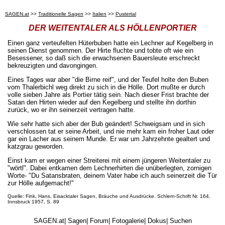
SAGEN.at
>>
Traditionelle Sagen
>>
Italien
>>
Pustertal
DER WEITENTALER ALS HÖLLENPORTIER
Einen ganz verteufelten Hüterbuben hatte ein Lechner auf Kegelberg in
seinen Dienst genommen. Der Hirte fluchte und tobte oft wie ein
Besessener, so daß sich die erwachsenen Bauersleute erschreckt
bekreuzigten und davongingen.
Eines Tages war aber "die Birne reif", und der Teufel holte den Buben
vom Thalerbichl weg direkt zu sich in die Hölle. Dort mußte er durch
volle sieben Jahre als Portier tätig sein. Nach dieser Frist brachte der
Satan den Hirten wieder auf den Kegelberg und stellte ihn dorthin
zurück, wo er ihn seinerzeit vertragen hatte.
Wie sehr hatte sich aber der Bub geändert! Schweigsam und in sich
verschlossen tat er seine Arbeit, und nie mehr kam ein froher Laut oder
gar ein Lacher aus seinem Munde. Er war um Jahrzehnte gealtert und
katzgrau geworden.
Einst kam er wegen einer Streiterei mit einem jüngeren Weitentaler zu
"wörtl". Dabei entkamen dem Lechnerhirten die unüberlegten, zornigen
Worte- "Du Satansbraten, deinem Vater habe ich auch seinerzeit die Tür
zur Hölle aufgemacht!"
Quelle: Fink, Hans, Eisacktaler Sagen, Bräuche und Ausdrücke. Schlern-Schrift Nr. 164,
Innsbruck 1957, S. 89
SAGEN.at
|
Sagen
|
Forum
|
Fotogalerie
|
Dokus
|
Suchen