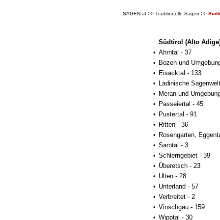
SAGEN.at
>>
Traditionelle Sagen
>>
Südti
Südtirol (Alto Adige
•
Ahrntal - 37
•
Bozen und Umgebung
•
Eisacktal - 133
•
Ladinische Sagenwelt
•
Meran und Umgebung
•
Passeiertal - 45
•
Pustertal - 91
•
Ritten - 36
•
Rosengarten, Eggenta
•
Sarntal - 3
•
Schlerngebiet - 39
•
Überetsch - 23
•
Ulten - 28
•
Unterland - 57
•
Verbreitet - 2
•
Vinschgau - 159
•
Wipptal - 30