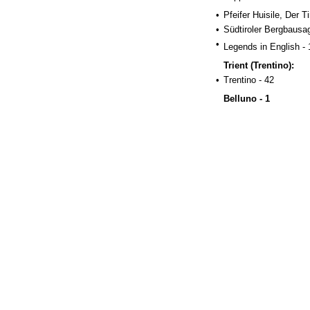
•
Pfeifer Huisile, Der T
•
Südtiroler Bergbausa
•
Legends in English -
Trient (Trentino):
•
Trentino - 42
Belluno - 1