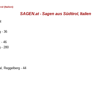
rol (Italien)
SAGEN.at - Sagen aus Südtirol, Italien
):
 - 36
 - 46
 - 280
l, Reggelberg - 44