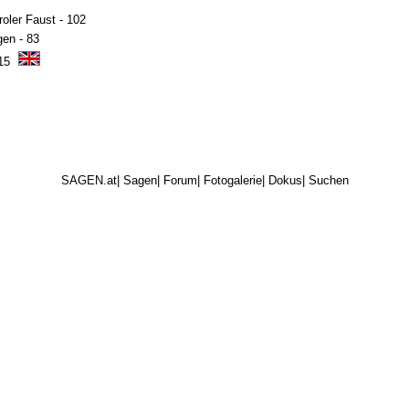
iroler Faust - 102
gen - 83
 15
SAGEN.at
|
Sagen
|
Forum
|
Fotogalerie
|
Dokus
|
Suchen