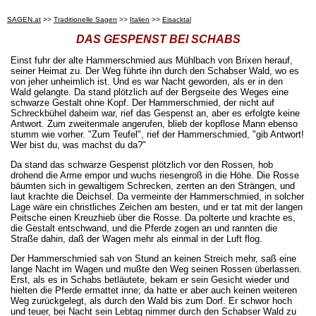
SAGEN.at
>>
Traditionelle Sagen
>>
Italien
>>
Eisacktal
DAS GESPENST BEI SCHABS
Einst fuhr der alte Hammerschmied aus Mühlbach von Brixen herauf,
seiner Heimat zu. Der Weg führte ihn durch den Schabser Wald, wo es
von jeher unheimlich ist. Und es war Nacht geworden, als er in den
Wald gelangte. Da stand plötzlich auf der Bergseite des Weges eine
schwarze Gestalt ohne Kopf. Der Hammerschmied, der nicht auf
Schreckbühel daheim war, rief das Gespenst an, aber es erfolgte keine
Antwort. Zum zweitenmale angerufen, blieb der kopflose Mann ebenso
stumm wie vorher. "Zum Teufel", rief der Hammerschmied, "gib Antwort!
Wer bist du, was machst du da?"
Da stand das schwarze Gespenst plötzlich vor den Rossen, hob
drohend die Arme empor und wuchs riesengroß in die Höhe. Die Rosse
bäumten sich in gewaltigem Schrecken, zerrten an den Strängen, und
laut krachte die Deichsel. Da vermeinte der Hammerschmied, in solcher
Lage wäre ein christliches Zeichen am besten, und er tat mit der langen
Peitsche einen Kreuzhieb über die Rosse. Da polterte und krachte es,
die Gestalt entschwand, und die Pferde zogen an und rannten die
Straße dahin, daß der Wagen mehr als einmal in der Luft flog.
Der Hammerschmied sah von Stund an keinen Streich mehr, saß eine
lange Nacht im Wagen und mußte den Weg seinen Rossen überlassen.
Erst, als es in Schabs betläutete, bekam er sein Gesicht wieder und
hielten die Pferde ermattet inne; da hatte er aber auch keinen weiteren
Weg zurückgelegt, als durch den Wald bis zum Dorf. Er schwor hoch
und teuer, bei Nacht sein Lebtag nimmer durch den Schabser Wald zu