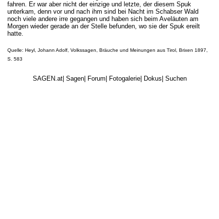
fahren. Er war aber nicht der einzige und letzte, der diesem Spuk
unterkam, denn vor und nach ihm sind bei Nacht im Schabser Wald
noch viele andere irre gegangen und haben sich beim Aveläuten am
Morgen wieder gerade an der Stelle befunden, wo sie der Spuk ereilt
hatte.
Quelle: Heyl, Johann Adolf, Volkssagen, Bräuche und Meinungen aus Tirol, Brixen 1897,
S. 583
SAGEN.at
|
Sagen
|
Forum
|
Fotogalerie
|
Dokus
|
Suchen