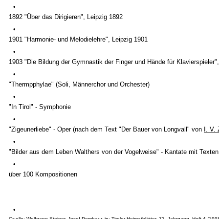
•
1892 "Über das Dirigieren", Leipzig 1892
•
1901 "Harmonie- und Melodielehre", Leipzig 1901
•
1903 "Die Bildung der Gymnastik der Finger und Hände für Klavierspieler"
•
"Thermpphylae" (Soli, Männerchor und Orchester)
•
"In Tirol" - Symphonie
•
"Zigeunerliebe" - Oper (nach dem Text "Der Bauer von Longvall" von
I. V.
•
"Bilder aus dem Leben Walthers von der Vogelweise" - Kantate mit Texte
•
über 100 Kompositionen
•
Quelle: Wolfgang Steiner, Josef Pembaur, in: Tiroler Heimatblätter, 73. Jahrgang, Heft 4 /199