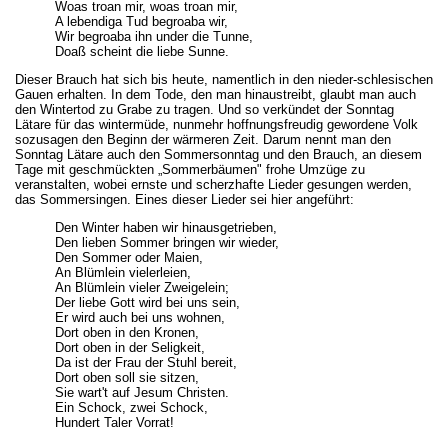
Woas troan mir, woas troan mir,
A lebendiga Tud begroaba wir,
Wir begroaba ihn under die Tunne,
Doaß scheint die liebe Sunne.
Dieser Brauch hat sich bis heute, namentlich in den nieder-schlesischen
Gauen erhalten. In dem Tode, den man hinaustreibt, glaubt man auch
den Wintertod zu Grabe zu tragen. Und so verkündet der Sonntag
Lätare für das wintermüde, nunmehr hoffnungsfreudig gewordene Volk
sozusagen den Beginn der wärmeren Zeit. Darum nennt man den
Sonntag Lätare auch den Sommersonntag und den Brauch, an diesem
Tage mit geschmückten „Sommerbäumen" frohe Umzüge zu
veranstalten, wobei ernste und scherzhafte Lieder gesungen werden,
das Sommersingen. Eines dieser Lieder sei hier angeführt:
Den Winter haben wir hinausgetrieben,
Den lieben Sommer bringen wir wieder,
Den Sommer oder Maien,
An Blümlein vielerleien,
An Blümlein vieler Zweigelein;
Der liebe Gott wird bei uns sein,
Er wird auch bei uns wohnen,
Dort oben in den Kronen,
Dort oben in der Seligkeit,
Da ist der Frau der Stuhl bereit,
Dort oben soll sie sitzen,
Sie wart't auf Jesum Christen.
Ein Schock, zwei Schock,
Hundert Taler Vorrat!