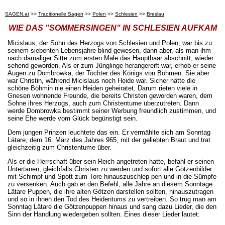
SAGEN.at
>>
Traditionelle Sagen
>>
Polen
>>
Schlesien
>>
Breslau
WIE DAS "SOMMERSINGEN" IN SCHLESIEN AUFKAM
Micislaus, der Sohn des Herzogs von Schlesien und Polen, war bis zu
seinem siebenten Lebensjahre blind gewesen, dann aber, als man ihm
nach damaliger Sitte zum ersten Male das Haupthaar abschnitt, wieder
sehend geworden. Als er zum Jünglinge herangereift war, erhob er seine
Augen zu Dombrowka, der Tochter des Königs von Böhmen. Sie aber
war Christin, während Micislaus noch Heide war. Sicher hätte die
schöne Böhmin nie einen Heiden geheiratet. Darum rieten viele in
Gnesen wohnende Freunde, die bereits Christen geworden waren, dem
Sohne ihres Herzogs, auch zum Christentume überzutreten. Dann
werde Dombrowka bestimmt seiner Werbung freundlich zustimmen, und
seine Ehe werde vom Glück begünstigt sein.
Dem jungen Prinzen leuchtete das ein. Er vermählte sich am Sonntag
Lätare, dem 16. März des Jahres 965, mit der geliebten Braut und trat
gleichzeitig zum Christentume über.
Als er die Herrschaft über sein Reich angetreten hatte, befahl er seinen
Untertanen, gleichfalls Christen zu werden und sofort alle Götzenbilder
mit Schimpf und Spott zum Tore hinauszuschlep-pen und in die Sümpfe
zu versenken. Auch gab er den Befehl, alle Jahre an diesem Sonntage
Lätare Puppen, die ihre alten Götzen darstellen sollten, hinauszutragen
und so in ihnen den Tod des Heidentums zu vertreiben. So trug man am
Sonntag Lätare die Götzenpuppen hinaus und sang dazu Lieder, die den
Sinn der Handlung wiedergeben sollten. Eines dieser Lieder lautet: