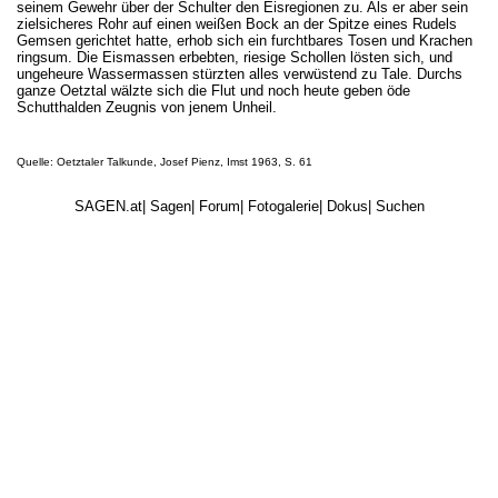
seinem Gewehr über der Schulter den Eisregionen zu. Als er aber sein
zielsicheres Rohr auf einen weißen Bock an der Spitze eines Rudels
Gemsen gerichtet hatte, erhob sich ein furchtbares Tosen und Krachen
ringsum. Die Eismassen erbebten, riesige Schollen lösten sich, und
ungeheure Wassermassen stürzten alles verwüstend zu Tale. Durchs
ganze Oetztal wälzte sich die Flut und noch heute geben öde
Schutthalden Zeugnis von jenem Unheil.
Quelle: Oetztaler Talkunde, Josef Pienz, Imst 1963, S. 61
SAGEN.at
|
Sagen
|
Forum
|
Fotogalerie
|
Dokus
|
Suchen