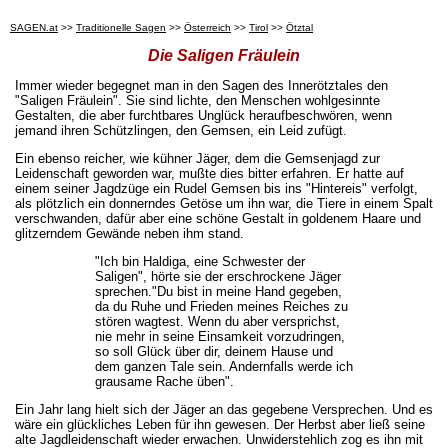
SAGEN.at
>>
Traditionelle Sagen
>>
Österreich
>>
Tirol
>>
Ötztal
Die Saligen Fräulein
Immer wieder begegnet man in den Sagen des Innerötztales den
"Saligen Fräulein". Sie sind lichte, den Menschen wohlgesinnte
Gestalten, die aber furchtbares Unglück heraufbeschwören, wenn
jemand ihren Schützlingen, den Gemsen, ein Leid zufügt.
Ein ebenso reicher, wie kühner Jäger, dem die Gemsenjagd zur
Leidenschaft geworden war, mußte dies bitter erfahren. Er hatte auf
einem seiner Jagdzüge ein Rudel Gemsen bis ins "Hintereis" verfolgt,
als plötzlich ein donnerndes Getöse um ihn war, die Tiere in einem Spalt
verschwanden, dafür aber eine schöne Gestalt in goldenem Haare und
glitzerndem Gewände neben ihm stand.
"Ich bin Haldiga, eine Schwester der
Saligen", hörte sie der erschrockene Jäger
sprechen."Du bist in meine Hand gegeben,
da du Ruhe und Frieden meines Reiches zu
stören wagtest. Wenn du aber versprichst,
nie mehr in seine Einsamkeit vorzudringen,
so soll Glück über dir, deinem Hause und
dem ganzen Tale sein. Andernfalls werde ich
grausame Rache üben".
Ein Jahr lang hielt sich der Jäger an das gegebene Versprechen. Und es
wäre ein glückliches Leben für ihn gewesen. Der Herbst aber ließ seine
alte Jagdleidenschaft wieder erwachen. Unwiderstehlich zog es ihn mit