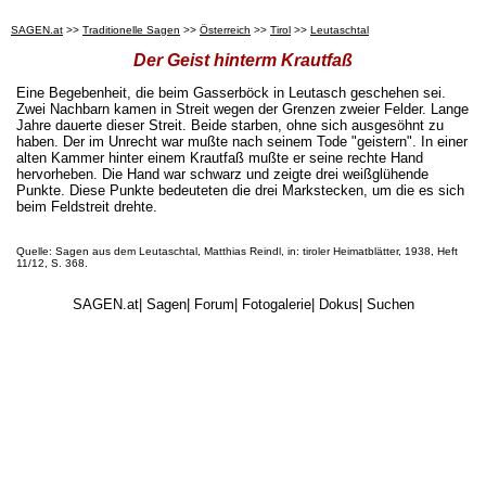
SAGEN.at
>>
Traditionelle Sagen
>>
Österreich
>>
Tirol
>>
Leutaschtal
Der Geist hinterm Krautfaß
Eine Begebenheit, die beim Gasserböck in Leutasch geschehen sei.
Zwei Nachbarn kamen in Streit wegen der Grenzen zweier Felder. Lange
Jahre dauerte dieser Streit. Beide starben, ohne sich ausgesöhnt zu
haben. Der im Unrecht war mußte nach seinem Tode "geistern". In einer
alten Kammer hinter einem Krautfaß mußte er seine rechte Hand
hervorheben. Die Hand war schwarz und zeigte drei weißglühende
Punkte. Diese Punkte bedeuteten die drei Markstecken, um die es sich
beim Feldstreit drehte.
Quelle: Sagen aus dem Leutaschtal, Matthias Reindl, in: tiroler Heimatblätter, 1938, Heft
11/12, S. 368.
SAGEN.at
|
Sagen
|
Forum
|
Fotogalerie
|
Dokus
|
Suchen