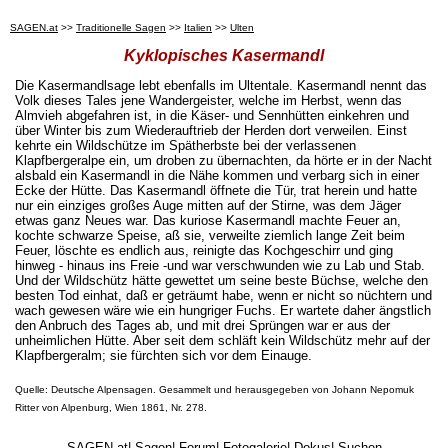
SAGEN.at
>>
Traditionelle Sagen
>>
Italien
>>
Ulten
Kyklopisches Kasermandl
Die Kasermandlsage lebt ebenfalls im Ultentale. Kasermandl nennt das
Volk dieses Tales jene Wandergeister, welche im Herbst, wenn das
Almvieh abgefahren ist, in die Käser- und Sennhütten einkehren und
über Winter bis zum Wiederauftrieb der Herden dort verweilen. Einst
kehrte ein Wildschütze im Spätherbste bei der verlassenen
Klapfbergeralpe ein, um droben zu übernachten, da hörte er in der Nacht
alsbald ein Kasermandl in die Nähe kommen und verbarg sich in einer
Ecke der Hütte. Das Kasermandl öffnete die Tür, trat herein und hatte
nur ein einziges großes Auge mitten auf der Stirne, was dem Jäger
etwas ganz Neues war. Das kuriose Kasermandl machte Feuer an,
kochte schwarze Speise, aß sie, verweilte ziemlich lange Zeit beim
Feuer, löschte es endlich aus, reinigte das Kochgeschirr und ging
hinweg - hinaus ins Freie -und war verschwunden wie zu Lab und Stab.
Und der Wildschütz hätte gewettet um seine beste Büchse, welche den
besten Tod einhat, daß er geträumt habe, wenn er nicht so nüchtern und
wach gewesen wäre wie ein hungriger Fuchs. Er wartete daher ängstlich
den Anbruch des Tages ab, und mit drei Sprüngen war er aus der
unheimlichen Hütte. Aber seit dem schläft kein Wildschütz mehr auf der
Klapfbergeralm; sie fürchten sich vor dem Einauge.
Quelle: Deutsche Alpensagen. Gesammelt und herausgegeben von Johann Nepomuk
Ritter von Alpenburg, Wien 1861, Nr. 278.
SAGEN.at
|
Sagen
|
Forum
|
Fotogalerie
|
Dokus
|
Suchen