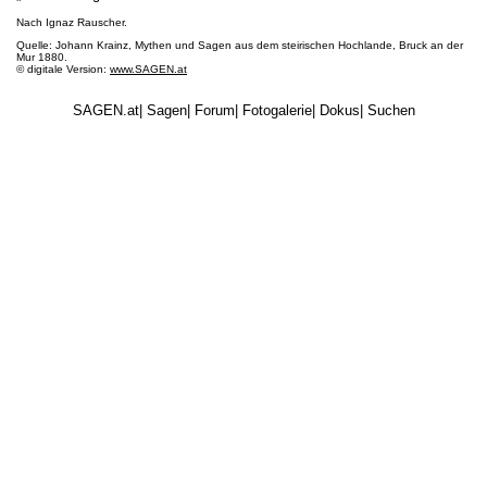
Nach Ignaz Rauscher.
Quelle: Johann Krainz, Mythen und Sagen aus dem steirischen Hochlande, Bruck an der
Mur 1880.
© digitale Version:
www.SAGEN.at
SAGEN.at
|
Sagen
|
Forum
|
Fotogalerie
|
Dokus
|
Suchen