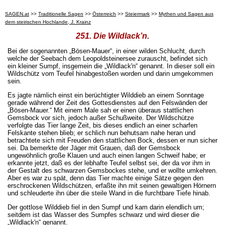
SAGEN.at
>>
Traditionelle Sagen
>>
Österreich
>>
Steiermark
>>
Mythen und Sagen aus
dem steirischen Hochlande, J. Krainz
251. Die Wildlack’n.
Bei der sogenannten „Bösen-Mauer“, in einer wilden Schlucht, durch
welche der Seebach dem Leopoldsteinersee zurauscht, befindet sich
ein kleiner Sumpf, insgemein die „Wildlack'n“ genannt. In dieser soll ein
Wildschütz vom Teufel hinabgestoßen worden und darin umgekommen
sein.
Es jagte nämlich einst ein berüchtigter Wilddieb an einem Sonntage
gerade während der Zeit des Gottesdienstes auf den Felswänden der
„Bösen-Mauer.“ Mit einem Male sah er einen überaus stattlichen
Gemsbock vor sich, jedoch außer Schußweite. Der Wildschütze
verfolgte das Tier lange Zeit, bis dieses endlich an einer scharfen
Felskante stehen blieb; er schlich nun behutsam nahe heran und
betrachtete sich mit Freuden den stattlichen Bock, dessen er nun sicher
sei. Da bemerkte der Jäger mit Grauen, daß der Gemsbock
ungewöhnlich große Klauen und auch einen langen Schweif habe; er
erkannte jetzt, daß es der lebhafte Teufel selbst sei, der da vor ihm in
der Gestalt des schwarzen Gemsbockes stehe, und er wollte umkehren.
Aber es war zu spät, denn das Tier machte einige Sätze gegen den
erschrockenen Wildschützen, erfaßte ihn mit seinen gewaltigen Hörnern
und schleuderte ihn über die steile Wand in die furchtbare Tiefe hinab.
Der gottlose Wilddieb fiel in den Sumpf und kam darin elendlich um;
seitdem ist das Wasser des Sumpfes schwarz und wird dieser die
„Wildlack'n“ genannt.