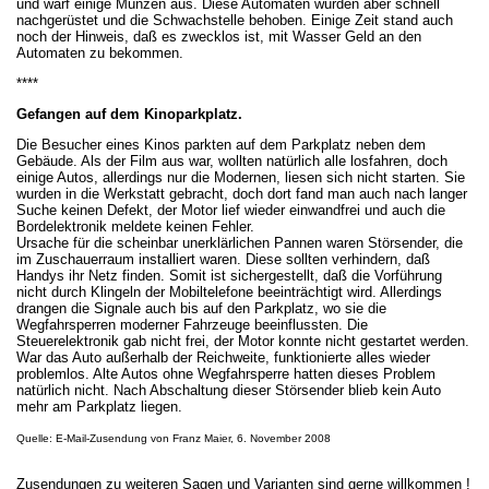
und warf einige Münzen aus. Diese Automaten wurden aber schnell
nachgerüstet und die Schwachstelle behoben. Einige Zeit stand auch
noch der Hinweis, daß es zwecklos ist, mit Wasser Geld an den
Automaten zu bekommen.
****
Gefangen auf dem Kinoparkplatz.
Die Besucher eines Kinos parkten auf dem Parkplatz neben dem
Gebäude. Als der Film aus war, wollten natürlich alle losfahren, doch
einige Autos, allerdings nur die Modernen, liesen sich nicht starten. Sie
wurden in die Werkstatt gebracht, doch dort fand man auch nach langer
Suche keinen Defekt, der Motor lief wieder einwandfrei und auch die
Bordelektronik meldete keinen Fehler.
Ursache für die scheinbar unerklärlichen Pannen waren Störsender, die
im Zuschauerraum installiert waren. Diese sollten verhindern, daß
Handys ihr Netz finden. Somit ist sichergestellt, daß die Vorführung
nicht durch Klingeln der Mobiltelefone beeinträchtigt wird. Allerdings
drangen die Signale auch bis auf den Parkplatz, wo sie die
Wegfahrsperren moderner Fahrzeuge beeinflussten. Die
Steuerelektronik gab nicht frei, der Motor konnte nicht gestartet werden.
War das Auto außerhalb der Reichweite, funktionierte alles wieder
problemlos. Alte Autos ohne Wegfahrsperre hatten dieses Problem
natürlich nicht. Nach Abschaltung dieser Störsender blieb kein Auto
mehr am Parkplatz liegen.
Quelle: E-Mail-Zusendung von Franz Maier, 6. November 2008
Zusendungen zu weiteren Sagen und Varianten sind gerne willkommen !