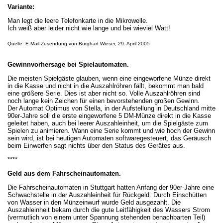
Variante:
Man legt die leere Telefonkarte in die Mikrowelle.
Ich weiß aber leider nicht wie lange und bei wieviel Watt!
Quelle: E-Mail-Zusendung von Burghart Wieser, 29. April 2005
Gewinnvorhersage bei Spielautomaten.
Die meisten Spielgäste glauben, wenn eine eingeworfene Münze direkt
in die Kasse und nicht in die Auszahlröhren fällt, bekommt man bald
eine größere Serie. Dies ist aber nicht so. Volle Auszahlröhren sind
noch lange kein Zeichen für einen bevorstehenden großen Gewinn.
Der Automat Optimus von Stella, in der Aufstellung in Deutschland mitte
90er-Jahre soll die erste eingeworfene 5 DM-Münze direkt in die Kasse
geleitet haben, auch bei leerer Auszahleinheit, um die Spielgäste zum
Spielen zu animieren. Wann eine Serie kommt und wie hoch der Gewinn
sein wird, ist bei heutigen Automaten softwaregesteuert, das Geräusch
beim Einwerfen sagt nichts über den Status des Gerätes aus.
****
Geld aus dem Fahrscheinautomaten.
Die Fahrscheinautomaten in Stuttgart hatten Anfang der 90er-Jahre eine
Schwachstelle in der Auszahleinheit für Rückgeld. Durch Einschütten
von Wasser in den Münzeinwurf wurde Geld ausgezahlt. Die
Auszahleinheit bekam durch die gute Leitfähigkeit des Wassers Strom
(vermutlich von einem unter Spannung stehenden benachbarten Teil)