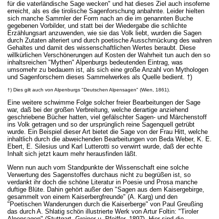
für die vaterländische Sage wecken" und hat dieses Ziel auch insoferne
erreicht, als es die tirolische Sagenforschung anbahnte. Leider hielten
sich manche Sammler der Form nach an die im genannten Buche
gegebenen Vorbilder, und statt bei der Wiedergabe die schlichte
Erzählungsart anzuwenden, wie sie das Volk liebt, wurden die Sagen
durch Zutaten alteriert und durch poetische Ausschmückung des wahren
Gehaltes und damit des wissenschaftlichen Wertes beraubt. Diese
willkürlichen Verschönerungen auf Kosten der Wahrheit tun auch den so
inhaltsreichen "Mythen" Alpenburgs bedeutenden Eintrag, was
umsomehr zu bedauern ist, als sich eine große Anzahl von Mythologen
und Sagenforschern dieses Sammelwerkes als Quelle bedient. †)
†) Dies gilt auch von Alpenburgs "Deutschen Alpensagen" (Wien, 1861).
Eine weitere schwimme Folge solcher freier Bearbeitungen der Sage
war, daß bei der großen Verbreitung, welche derartige anziehend
geschriebene Bücher hatten, viel gefälschter Sagen- und Märchenstoff
ins Volk getragen und so der ursprünglich reine Sagenquell getrübt
wurde. Ein Beispiel dieser Art bietet die Sage von der Frau Hitt, welche
inhaltlich durch die abweichenden Bearbeitungen von Beda Weber, K. E.
Ebert, E. Silesius und Karl Lutterotti so verwirrt wurde, daß der echte
Inhalt sich jetzt kaum mehr herausfinden läßt.
Wenn nun auch vom Standpunkte der Wissenschaft eine solche
Verwertung des Sagenstoffes durchaus nicht zu begrüßen ist, so
verdankt ihr doch die schöne Literatur in Poesie und Prosa manche
duftige Blüte. Dahin gehört außer den "Sagen aus dem Kaisergebirge,
gesammelt von einem Kaiserbergfreunde" (A. Karg) und den
"Poetischen Wanderungen durch die Kaiserberge" von Paul Greußing
das durch A. Shlatig schön illustrierte Werk von Artur Foltin: "Tiroler
Alpensagen" (Stuttgart, Greiner u. Pfeiffer, 1897). Hier sind die