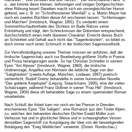
a., wer könnte diese kleinen, tiefsinnigen und innigen Dorfgeschichten
ohne Rührung lesen! Daneben macht sich ein unvergleichlicher Humor
geltend, wie z. B. im "Schroffensteiner Weinfaß" u. a. Martin Meyer hat
noch ein zweites Büchlein dieser Art erscheinen lassen: "Schlernsagen
und Märchen" (Innsbruck, Wagner, 1891). Es verdankt einem
Sommerfrischaufenthalte des Dichters im Bade Ratzes seine
Entstehung und trägt, den Schrecknissen der Dolomiten entsprechend,
durchschnittlich einen mehr düsteren Charakter. Erreicht dieses Buch
an Schönheit und Gehalt auch nicht das "Sagenkränzlein", so bildet es
doch immer noch einen Schmuck in der tirolischen Sagennovellistik.
Zur Vervollständigung unseres Themas müssen wir anführen, daß der
tirolische Sagenschatz auch zur Bearbeitung größerer Stoffe in Poesie
und Prosa herangezogen wurde. So hat Christian Schneller in seinem
Epos "Am Alpsee" (Innsbruck, Wagner, 1860), die tirolische
Undinensage, Angelika von Hörmann die liebliche Sage von den
"Saligfräulein" (zweite Auflage, München, Lindauer, 1897) poetisch
verherrlicht, Rudolf Greinz behandelte in seiner humorvollen Novelle
"Das goldene Kegelspiel" (Leipzig, Staackmann, 1905), eine der vielen
Schatzsagen, während Franz Dolliner in seiner "Frau Hitt" (Innsbruck,
Wagner, 1904) diese oft behandelte Sage zu einem spannenden Roman
verarbeitete.
Nach Schluß der Arbeit kam mir noch ein bei Pierson in Dresden
erschienenes Epos "Die Saligen", eine Romanze aus den Tiroler Alpen,
zu, welches den bekannten deutschen Dichter Ewald Müller zum
Verfasser hat und in glücklicher Weise und in schwunghaften Versen
denselben Sagenstoff zur Ausprägung der Idee von der beseeligenden
Betätigung des "Ewig Weiblichen" verwertet. (Österr. Rundschau.)