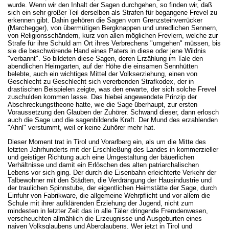
wurde. Wenn wir den Inhalt der Sagen durchgehen, so finden wir, daß
sich ein sehr großer Teil derselben als Strafen für begangene Frevel zu
erkennen gibt. Dahin gehören die Sagen vom Grenzsteinverrücker
(Marchegger), von übermütigen Bergknappen und unredlichen Sennern,
von Religionsschändern, kurz von allen möglichen Frevlern, welche zur
Strafe für ihre Schuld am Ort ihres Verbrechens "umgehen" müssen, bis
sie die beschwörende Hand eines Paters in diese oder jene Wildnis
"verbannt". So bildeten diese Sagen, deren Erzählung im Tale den
abendlichen Heimgarten, auf der Höhe die einsamen Sennhütten
belebte, auch ein wichtiges Mittel der Volkserziehung, einen von
Geschlecht zu Geschlecht sich vererbenden Strafkodex, der in
drastischen Beispielen zeigte, was den erwarte, der sich solche Frevel
zuschulden kommen lasse. Das hiebei angewendete Prinzip der
Abschreckungstheorie hatte, wie die Sage überhaupt, zur ersten
Voraussetzung den Glauben der Zuhörer. Schwand dieser, dann erlosch
auch die Sage und die sagenbildende Kraft. Der Mund des erzahlenden
"Ahnl" verstummt, weil er keine Zuhörer mehr hat.
Dieser Moment trat in Tirol und Vorarlberg ein, als um die Mitte des
letzten Jahrhunderts mit der Erschließung des Landes in kommerzieller
und geistiger Richtung auch eine Umgestaltung der bäuerlichen
Verhältnisse und damit ein Erlöschen des alten patriarchalischen
Lebens vor sich ging. Der durch die Eisenbahn erleichterte Verkehr der
Talbewohner mit den Städten, die Verdrängung der Hausindustrie und
der traulichen Spinnstube, der eigentlichen Heimstätte der Sage, durch
Einfuhr von Fabrikware, die allgemeine Wehrpflicht und vor allem die
Schule mit ihrer aufklärenden Erziehung der Jugend, nicht zum
mindesten in letzter Zeit das in alle Täler dringende Fremdenwesen,
verscheuchten allmählich die Erzeugnisse und Ausgeburten eines
naiven Volksglaubens und Aberglaubens. Wer jetzt in Tirol und