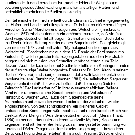
studierende Jugend berechnet ist, machte leider die Weglassung,
beziehungsweise Abschwächung mancher anstößiger Partien und
bedenklich erscheinender Stellen notwendig.
Der italienische Teil Tirols erhielt durch Christian Schneller (gegenwärtig
als Hofrat und Landesschulinspektor a. D. in Innsbruck) einen eifrigen
Forscher. Seine "Märchen und Sagen aus Welschtirol" (Innsbruck,
Wagner 1867) erhalten dadurch ein erhöhtes Interesse, daß sie fast
durchwegs deutschen Inhalt tragen. Schneller nennt sein Buch daher
mit Recht "einen Beitrag zur deutschen Sagenkunde". Das gleiche gilt
von meinen 1872 veröffentlichten "Mythologischen Beiträgen aus
Welschtirol" (Sonderabdruck aus dem 15. Bande der Ferdinandeums-
Zeitschrift), welche größtenteils Sagengestalten aus dem Faschatale
bringen und sich mit den von Schneller veröffentlichten zum Teile
decken. Auch der ladinische Teil Südtirols stellte sein Kontingent, indem
der auf so traurige Weise hingeraffte Professor Dr. Joh. Alton in seinem
Buche "Proverbi, tradizioni, e anneddoti delle valli ladini orientali con
versione italiana" (Innsbruck, Wagner, 1881) die ladinischen Sagen der
Vergessenheit entriß. Es war zu hoffen, daß die neugegründete
Zeitschrift "Der Ladinerfreund" in ihrer wissenschaftlichen Beilage
"Archiv für rätoromanische Sprachforschung und Volkskunde"
(Innsbruck, Wagner 1905) auch dem Sagengebiete seine
Aufmerksamkeit zuwenden werde. Leider ist die Zeitschrift wieder
eingeschlafen. Von deutschtirolischen, ein kleineres Gebiet
umfassenden Sammlungen wäre noch das sehr inhaltsreiche Buch von
Direktor Alois Menghin "Aus dem deutschen Südtirol" (Meran, Plant,
1884) zu nennen, das unter anderem wertvolle Mythen, Sagen und
Legenden enthält, ferner die fleißig zusammengestellte Sammlung von
Ferdinand Dörler: "Sagen aus Innsbrucks Umgebung mit besonderer
Berücksichtigung des Zillertales" (Innsbruck, Wagner, 1895), endlich