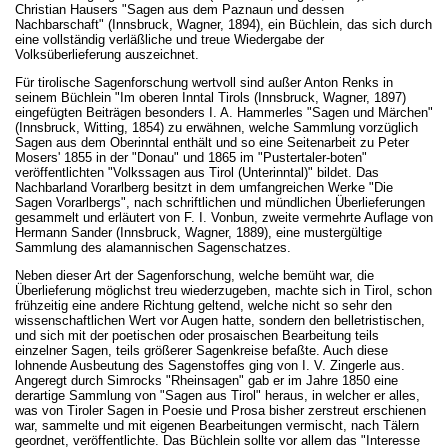
Christian Hausers "Sagen aus dem Paznaun und dessen
Nachbarschaft" (Innsbruck, Wagner, 1894), ein Büchlein, das sich durch
eine vollständig verläßliche und treue Wiedergabe der
Volksüberlieferung auszeichnet.
Für tirolische Sagenforschung wertvoll sind außer Anton Renks in
seinem Büchlein "Im oberen Inntal Tirols (Innsbruck, Wagner, 1897)
eingefügten Beiträgen besonders I. A. Hammerles "Sagen und Märchen"
(Innsbruck, Witting, 1854) zu erwähnen, welche Sammlung vorzüglich
Sagen aus dem Oberinntal enthält und so eine Seitenarbeit zu Peter
Mosers' 1855 in der "Donau" und 1865 im "Pustertaler-boten"
veröffentlichten "Volkssagen aus Tirol (Unterinntal)" bildet. Das
Nachbarland Vorarlberg besitzt in dem umfangreichen Werke "Die
Sagen Vorarlbergs", nach schriftlichen und mündlichen Überlieferungen
gesammelt und erläutert von F. I. Vonbun, zweite vermehrte Auflage von
Hermann Sander (Innsbruck, Wagner, 1889), eine mustergültige
Sammlung des alamannischen Sagenschatzes.
Neben dieser Art der Sagenforschung, welche bemüht war, die
Überlieferung möglichst treu wiederzugeben, machte sich in Tirol, schon
frühzeitig eine andere Richtung geltend, welche nicht so sehr den
wissenschaftlichen Wert vor Augen hatte, sondern den belletristischen,
und sich mit der poetischen oder prosaischen Bearbeitung teils
einzelner Sagen, teils größerer Sagenkreise befaßte. Auch diese
lohnende Ausbeutung des Sagenstoffes ging von I. V. Zingerle aus.
Angeregt durch Simrocks "Rheinsagen" gab er im Jahre 1850 eine
derartige Sammlung von "Sagen aus Tirol" heraus, in welcher er alles,
was von Tiroler Sagen in Poesie und Prosa bisher zerstreut erschienen
war, sammelte und mit eigenen Bearbeitungen vermischt, nach Tälern
geordnet, veröffentlichte. Das Büchlein sollte vor allem das "Interesse