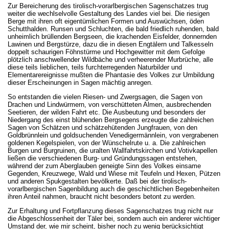
Zur Bereicherung des tirolisch-vorarlbergischen Sagenschatzes trug
weiter die wechlselvolle Gestaltung des Landes viel bei. Die riesigen
Berge mit ihren oft eigentümlichen Formen und Auswüchsen, öden
Schutthalden. Runsen und Schluchten, die bald friedlich ruhenden, bald
unheimlich brüllenden Bergseen, die krachenden Eisfelder, donnernden
Lawinen und Bergstürze, dazu die in diesen Engtälern und Talkesseln
doppelt schaurigen Föhnstürme und Hochgewitter mit dem Gefolge
plötzlich anschwellender Wildbäche und verheerender Murbrüche, alle
diese teils lieblichen, teils furchterregenden Naturbilder und
Elementarereignisse mußten die Phantasie des Volkes zur Umbildung
dieser Erscheinungen in Sagen mächtig anregen.
So entstanden die vielen Riesen- und Zwergsagen, die Sagen von
Drachen und Lindwürmern, von verschütteten Almen, ausbrechenden
Seetieren, der wilden Fahrt etc. Die Ausbeutung und besonders der
Niedergang des einst blühenden Bergsegens erzeugte die zahlreichen
Sagen von Schätzen und schätzehütenden Jungfrauen, von den
Goldbrünnlein und goldsuchenden Venedigermännlein, von vergrabenen
goldenen Kegelspielen, von der Wünschelrute u. a. Die zahlreichen
Burgen und Burgruinen, die uralten Wallfahrtskirchen und Votivkapellen
ließen die verschiedenen Burg- und Gründungssagen entstehen,
während der zum Aberglauben geneigte Sinn des Volkes einsame
Gegenden, Kreuzwege, Wald und Wiese mit Teufeln und Hexen, Pützen
und anderen Spukgestalten bevölkerte. Daß bei der tirolisch-
vorarlbergischen Sagenbildung auch die geschichtlichen Begebenheiten
ihren Anteil nahmen, braucht nicht besonders betont zu werden.
Zur Erhaltung und Fortpflanzung dieses Sagenschatzes trug nicht nur
die Abgeschlossenheit der Täler bei, sondern auch ein anderer wichtiger
Umstand der, wie mir scheint, bisher noch zu wenig berücksichtigt