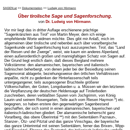
SAGEN.at
>>
Dokumentation
>>
Ludwig von Hörmann
Über tirolische Sage und Sagenforschung.
von
Dr. Ludwig von Hörmann
.
Vor mir liegt das in dritter Auflage erschienene prächtige
"Sagenkränzlein aus Tirol" von Martin Meyer, dem ich einige
empfehlende Worte widmen möchte. Dies gibt mir Anlaß, mich im
allgemeinen über tirolische und nebenbei auch über vorarlbergische
Sagenkunde und Sagenforschung kurz auszusprechen. Tirol, das "Land
der Riesen und der Zwerge", weist, wie kaum ein anderes Alpenland,
einen außerordentlich großen und mannigfaltigen Schatz von Sagen auf.
Der Grund liegt erstlich darin, daß dieses Bergland mehrere
Volkstämme: den alamannischen, bayerischen und italienisch-
ladinischen beherbergt, von denen jeder bei der Besiedlung seinen
Sagenvorrat ablagerte, beziehungsweise den örtlichen Verhältnissen
anpaßte, nicht zu gedenken der Hinterlassenschaft teils
untergegangener, teils ausgesogener Bruchteile größerer
Völkerschaften, der Goten, Longobarden u. a. Müssen wir den letzteren
die Verpflanzung der deutschen Heldensage auf Tirolerboden
zuschreiben, deren verblaßten Spuren vom Jochgrimm, von König
Laurin und seinem Rosengarten, Teile auch vom Riesen Haymon *) etc.
begegnen, so haben erstere den gegenwärtigen Sagenbestand
geschaffen, der sich somit in einen alamannischen, bayerischen und
italienisch-ladinischen gliedert. Der alamannische beherrscht ganz
Vorarlberg, das obere Oberinntal **) mit den Seitentälern Paznaun-,
Stanzer-, Ötz- und Pitztal und das ganze Vinschgau, der bayerische
das ganze Unterinntal mit seinen Seitentälern, ferner das Brixen-, Wipp-