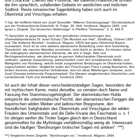
und Eisacktal. Ebenso das Pustertal; der italienisch-ladinische umfaßt
die ihm sprachlich, zufallenden Gebiete im westlichen und östlichen
Südtirol. Reste romanischer Sagenbildung haben sich auch im
Oberinntal und Vinschgau erhalten.
*) Vgl. die treffliche Arbeit von Josef Seemüller "Wiltener Gründungssage" (Sonderabdruck
aus der Ferdinandeums-Zeitschrift, III. Folge, 39. Heft, Innsbruck, Wagner 1895, und
Ignaz v. Zingerle "Zur deutschen Heldensage" in Pfeiffers "Germania", II. S. 484 ff.
**) Sprachlich ist gegenwärtig nach den gründlichen Untersuchungen des
Universitätsprofessors Dr. Josef Schatz ("Die Mundart von Imst", Straßburg, Trübner 1897
und "Die tirolische Mundart", Innsbruck, Wagner, 1903) fast ganz Oberinntal Bayern
zuzuweisen. Auch ist an eine stärkere alamanische Besiedlung unter dem Gotenkönig
Theodorich, wie manche Historiker annehmen, nicht leicht zu denken. Es müssen daher
die unleugbaren alamannischen Elemente, die sich in Sage, Sitte und
Rechtsgewohnheiten, wie überhaupt im ganzen Volkscharakter Oberinntals noch
vorfinden, späterer Zuwanderung, wahrscheinlich unter den schwäbischen Welfen und
Markgrafen von Ronsberg, welche beide ausgesehnte Besitzungen im Oberinntal hatten,
zugeschrieben werden. Vergleiche außer den Forschungen Franz Ludwig Baumanns, des
besten Kenners alamannischer Verhältnisse, dem ich diese Mitteilungen verdanke, auch
Josef Zösmairs belehrende Programmarbeit "Zur ältesten vergleichenden Geschichts- und
Landeskunde Tirols und Vorarlbergs", Innsbruck 1903.
Ist auch der Inhalt dieser verschiedenständigen Sagen, besonders der
mit mythischem Kerne, meist derselbe, so verraten doch Name und
Fassung ihre Stammeszugehörigkeit. Der oberinntalschen Hulda
entspricht die unterinntalische Perchtl, den alamannischen Fenggen die
bayerischen wilden Weiber und ladinischen Bregostane, den
freundlichen Saligfräulein des Oberinntals und Vinschgaus die wilden
Fräulein des Unterinntals und die Delle-Vivane des Faschatals u. s. f.
Im übrigen werfen die Tiroler Sagen gleich den in Deutschland
gesammelten für die Mythologie verhältnismäßig wenig ab. Interessant
sind die häufigen "Berührungen tirolischer Sagen mit antiken". ***)
***) Vergleiche Anton Zingerle: "Berührungen etc." Innsbruck, Wagner, 1894.