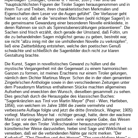
"hauptsächlichsten Figuren der Tiroler Sagen herausgenommen und in
ihrem Tun und Treiben, ihren charakteristischen Merkmalen und
Eigenschaften dem Leser vor die Augen geführt". Der Verfasser geht
hiebet so vor, daß er die "einzelnen Märchen (wohl richtiger Sagen!) in
die gemeinsame Gewandung einer besonderen Novelle einkleidete, in
deren Rahmen sie sich als Spinnstubenerzählungen präsentieren". Die
Sachen sind frisch erzählt, doch gerade der Umstand, daß Foltin, um
die zu behandelnden Sagen möglichst genau zu geben, bestrebt war,
sie nicht "allzu innig mit der sie umhüllenden Novelle zu verknüpfen",
ließ eine Zwitterbildung entstehen, welche den poetischen Genuß
schwächte und schließlich die Sagenbilder doch nicht zur klaren
Gestaltung brachte.
Die Kunst, Sagen in novellistisches Gewand zu hüllen und die
mystische Vergangenheit mit der Gegenwart zu einem harmonischen
Ganzen zu formen, ist meines Erachtens nur einem Tiroler gelungen,
nämlich dem Dichter Martinus Meyer. Schon die in der oben genannten
Zingerle'schen Anthologie sowie in den verschiedenen Zeitungen unter
dem Pseudonym Martinus enthaltenen Stücke machten allgemeines
Aufsehen und erweckten den Wunsch, dieselben gesammelt zu sehen.
Dies geschah durch die Herausgabe des klassischen Buches:
"Sagenkränzlein aus Tirol von Martin Meyer" (Pest - Wien, Hartleben,
1856), von welchem im Jahre 1884 die zweite vermehrte und
verbesserte Auflage folgte und jetzt die dritte (Innsbruck, Wagner, 1905)
vorliegt. Martinus Meyer hat - richtiger gesagt, hatte, denn der wackere
Mann ist vor einigen Jahren gestorben - eine eigene Gabe, das Wesen
der Sage, wie den Tiroler .Volkscharakter herauszuspüren und in
künstlerischer Weise darzustellen, hiebei sind Sage und Wirklichkeit so
verwoben, daß wir die verbindenden Nähte gar nicht merken. "Der
Karfunkel", "Drei Dirndlen und drei Herzen", "Der verschlafene Hans" u.