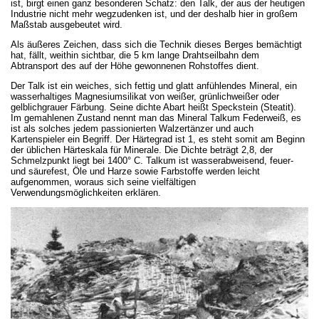
ist, birgt einen ganz besonderen Schatz: den Talk, der aus der heutigen
Industrie nicht mehr wegzudenken ist, und der deshalb hier in großem
Maßstab ausgebeutet wird.
Als äußeres Zeichen, dass sich die Technik dieses Berges bemächtigt
hat, fällt, weithin sichtbar, die 5 km lange Drahtseilbahn dem
Abtransport des auf der Höhe gewonnenen Rohstoffes dient.
Der Talk ist ein weiches, sich fettig und glatt anfühlendes Mineral, ein
wasserhaltiges Magnesiumsilikat von weißer, grünlichweißer oder
gelblichgrauer Färbung. Seine dichte Abart heißt Speckstein (Steatit).
Im gemahlenen Zustand nennt man das Mineral Talkum Federweiß, es
ist als solches jedem passionierten Walzertänzer und auch
Kartenspieler ein Begriff. Der Härtegrad ist 1, es steht somit am Beginn
der üblichen Härteskala für Minerale. Die Dichte beträgt 2,8, der
Schmelzpunkt liegt bei 1400° C. Talkum ist wasserabweisend, feuer-
und säurefest, Öle und Harze sowie Farbstoffe werden leicht
aufgenommen, woraus sich seine vielfältigen
Verwendungsmöglichkeiten erklären.