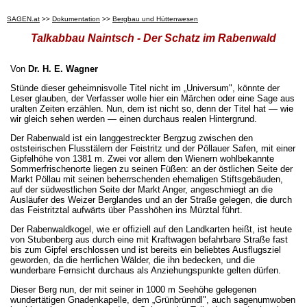
SAGEN.at
>>
Dokumentation
>>
Bergbau und Hüttenwesen
Talkabbau Naintsch - Der Schatz im Rabenwald
Von
Dr. H. E. Wagner
Stünde dieser geheimnisvolle Titel nicht im „Universum", könnte der
Leser glauben, der Verfasser wolle hier ein Märchen oder eine Sage aus
uralten Zeiten erzählen. Nun, dem ist nicht so, denn der Titel hat — wie
wir gleich sehen werden — einen durchaus realen Hintergrund.
Der Rabenwald ist ein langgestreckter Bergzug zwischen den
oststeirischen Flusstälern der Feistritz und der Pöllauer Safen, mit einer
Gipfelhöhe von 1381 m. Zwei vor allem den Wienern wohlbekannte
Sommerfrischenorte liegen zu seinen Füßen: an der östlichen Seite der
Markt Pöllau mit seinen beherrschenden ehemaligen Stiftsgebäuden,
auf der südwestlichen Seite der Markt Anger, angeschmiegt an die
Ausläufer des Weizer Berglandes und an der Straße gelegen, die durch
das Feistritztal aufwärts über Passhöhen ins Mürztal führt.
Der Rabenwaldkogel, wie er offiziell auf den Landkarten heißt, ist heute
von Stubenberg aus durch eine mit Kraftwagen befahrbare Straße fast
bis zum Gipfel erschlossen und ist bereits ein beliebtes Ausflugsziel
geworden, da die herrlichen Wälder, die ihn bedecken, und die
wunderbare Fernsicht durchaus als Anziehungspunkte gelten dürfen.
Dieser Berg nun, der mit seiner in 1000 m Seehöhe gelegenen
wundertätigen Gnadenkapelle, dem „Grünbrünndl", auch sagenumwoben