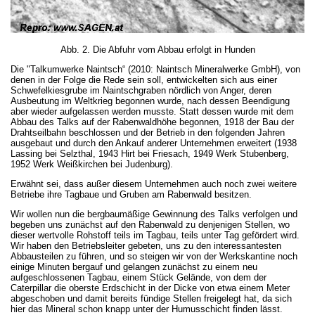
Abb. 2. Die Abfuhr vom Abbau erfolgt in Hunden
Die "Talkumwerke Naintsch“ (2010: Naintsch Mineralwerke GmbH), von
denen in der Folge die Rede sein soll, entwickelten sich aus einer
Schwefelkiesgrube im Naintschgraben nördlich von Anger, deren
Ausbeutung im Weltkrieg begonnen wurde, nach dessen Beendigung
aber wieder aufgelassen werden musste. Statt dessen wurde mit dem
Abbau des Talks auf der Rabenwaldhöhe begonnen, 1918 der Bau der
Drahtseilbahn beschlossen und der Betrieb in den folgenden Jahren
ausgebaut und durch den Ankauf anderer Unternehmen erweitert (1938
Lassing bei Selzthal, 1943 Hirt bei Friesach, 1949 Werk Stubenberg,
1952 Werk Weißkirchen bei Judenburg).
Erwähnt sei, dass außer diesem Unternehmen auch noch zwei weitere
Betriebe ihre Tagbaue und Gruben am Rabenwald besitzen.
Wir wollen nun die bergbaumäßige Gewinnung des Talks verfolgen und
begeben uns zunächst auf den Rabenwald zu denjenigen Stellen, wo
dieser wertvolle Rohstoff teils im Tagbau, teils unter Tag gefördert wird.
Wir haben den Betriebsleiter gebeten, uns zu den interessantesten
Abbausteilen zu führen, und so steigen wir von der Werkskantine noch
einige Minuten bergauf und gelangen zunächst zu einem neu
aufgeschlossenen Tagbau, einem Stück Gelände, von dem der
Caterpillar die oberste Erdschicht in der Dicke von etwa einem Meter
abgeschoben und damit bereits fündige Stellen freigelegt hat, da sich
hier das Mineral schon knapp unter der Humusschicht finden lässt.