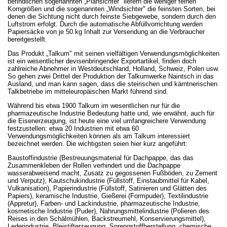
befindlichen sogenannten „Plansichter" liefern die weniger feinen
Korngrößen und die sogenannten „Windsichter" die feinsten Sorten, bei
denen die Sichtung nicht durch feinste Siebgewebe, sondern durch den
Luftstrom erfolgt. Durch die automatische Abfüllvorrichtung werden
Papiersäcke von je 50 kg Inhalt zur Versendung an die Verbraucher
bereitgestellt.
Das Produkt „Talkum" mit seinen vielfältigen Verwendungsmöglichkeiten
ist ein wesentlicher devisenbringender Exportartikel, finden doch
zahlreiche Abnehmer in Westdeutschland, Holland, Schweiz, Polen usw.
So gehen zwei Drittel der Produktion der Talkumwerke Naintsch in das
Ausland, und man kann sagen, dass die steirischen und kärntnerischen
Talkbetriebe im mitteleuropäischen Markt führend sind.
Während bis etwa 1900 Talkum im wesentlichen nur für die
pharmazeutische Industrie Bedeutung hatte und, wie erwähnt, auch für
die Eisenerzeugung, ist heute eine viel umfangreichere Verwendung
festzustellen: etwa 20 Industrien mit etwa 60
Verwendungsmöglichkeiten können als am Talkum interessiert
bezeichnet werden. Die wichtigsten seien hier kurz angeführt:
Baustoffindustrie (Bestreuungsmaterial für Dachpappe, das das
Zusammenkleben der Rollen verhindert und die Dachpappe
wasserabweisend macht, Zusatz zu gegossenen Fußböden, zu Zement
und Verputz), Kautschukindustrie (Füllstoff, Einstaubmittel für Kabel,
Vulkanisation), Papierindustrie (Füllstoff, Satinieren und Glätten des
Papiers), keramische Industrie, Gießerei (Formpuder), Textilindustrie
(Appretur), Farben- und Lackindustrie, pharmazeutische Industrie,
kosmetische Industrie (Puder), Nahrungsmittelindustrie (Polieren des
Reises in den Schälmühlen, Backstreumehl, Konservierungsmittel),
Lederindustrie, Bleistifterzeugung, Sprengstoffherstellung, chemische