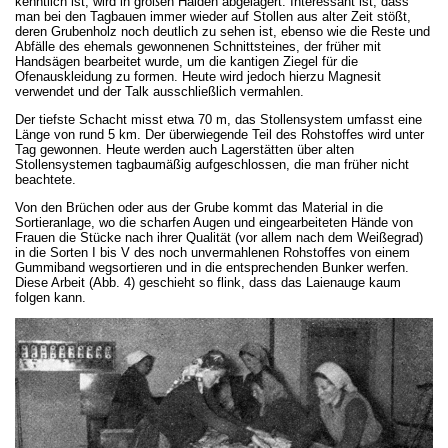
kenntlich ist, wird in großen Halden abgelagert. Interessant ist, dass
man bei den Tagbauen immer wieder auf Stollen aus alter Zeit stößt,
deren Grubenholz noch deutlich zu sehen ist, ebenso wie die Reste und
Abfälle des ehemals gewonnenen Schnittsteines, der früher mit
Handsägen bearbeitet wurde, um die kantigen Ziegel für die
Ofenauskleidung zu formen. Heute wird jedoch hierzu Magnesit
verwendet und der Talk ausschließlich vermahlen.
Der tiefste Schacht misst etwa 70 m, das Stollensystem umfasst eine
Länge von rund 5 km. Der überwiegende Teil des Rohstoffes wird unter
Tag gewonnen. Heute werden auch Lagerstätten über alten
Stollensystemen tagbaumäßig aufgeschlossen, die man früher nicht
beachtete.
Von den Brüchen oder aus der Grube kommt das Material in die
Sortieranlage, wo die scharfen Augen und eingearbeiteten Hände von
Frauen die Stücke nach ihrer Qualität (vor allem nach dem Weißegrad)
in die Sorten I bis V des noch unvermahlenen Rohstoffes von einem
Gummiband wegsortieren und in die entsprechenden Bunker werfen.
Diese Arbeit (Abb. 4) geschieht so flink, dass das Laienauge kaum
folgen kann.