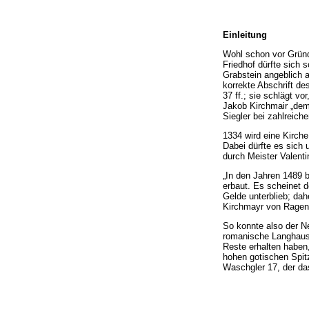
Einleitung
Wohl schon vor Gründu
Friedhof dürfte sich 
Grabstein angeblich 
korrekte Abschrift de
37 ff.; sie schlägt v
Jakob Kirchmair „dem
Siegler bei zahlreich
1334 wird eine Kirche
Dabei dürfte es sich
durch Meister Valenti
„In den Jahren 1489 
erbaut. Es scheinet 
Gelde unterblieb; da
Kirchmayr von Ragen.
So konnte also der Ne
romanische Langhaus
Reste erhalten haben,
hohen gotischen Spit
Waschgler 17, der da