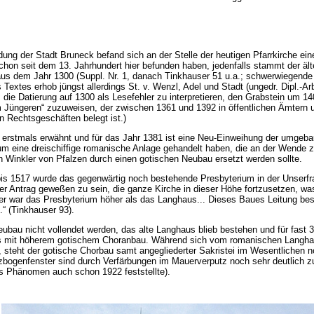
ng der Stadt Bruneck befand sich an der Stelle der heutigen Pfarrkirche ein
schon seit dem 13. Jahrhundert hier befunden haben, jedenfalls stammt der äl
aus dem Jahr 1300 (Suppl. Nr. 1, danach Tinkhauser 51 u.a.; schwerwiegend
s Textes erhob jüngst allerdings St. v. Wenzl, Adel und Stadt (ungedr. Dipl.-Ar
or, die Datierung auf 1300 als Lesefehler zu interpretieren, den Grabstein um 1
 Jüngeren“ zuzuweisen, der zwischen 1361 und 1392 in öffentlichen Ämtern 
en Rechtsgeschäften belegt ist.)
 erstmals erwähnt und für das Jahr 1381 ist eine Neu-Einweihung der umgebau
 um eine dreischiffige romanische Anlage gehandelt haben, die an der Wende 
n Winkler von Pfalzen durch einen gotischen Neubau ersetzt werden sollte.
bis 1517 wurde das gegenwärtig noch bestehende Presbyterium in der Unserf
der Antrag geweßen zu sein, die ganze Kirche in dieser Höhe fortzusetzen, w
her war das Presbyterium höher als das Langhaus... Dieses Baues Leitung bes
“ (Tinkhauser 93).
ubau nicht vollendet werden, das alte Langhaus blieb bestehen und für fast 
 mit höherem gotischem Choranbau. Während sich vom romanischen Langhau
 steht der gotische Chorbau samt angegliederter Sakristei im Wesentlichen n
zbogenfenster sind durch Verfärbungen im Mauerverputz noch sehr deutlich zu
s Phänomen auch schon 1922 feststellte).