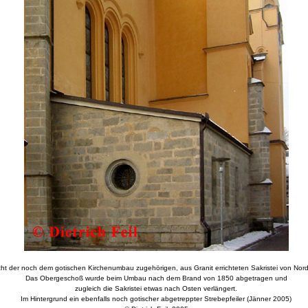
cht der noch dem gotischen Kirchenumbau zugehörigen, aus Granit errichteten Sakristei von Nor
Das Obergeschoß wurde beim Umbau nach dem Brand von 1850 abgetragen und
zugleich die Sakristei etwas nach Osten verlängert.
Im Hintergrund ein ebenfalls noch gotischer abgetreppter Strebepfeiler (Jänner 2005)