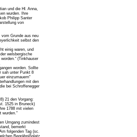
tian und die Hl. Anna,
sen wurden. Ihre
kob Philipp Santer
arstellung von
k, vom Grunde aus neu
yerlichkeit selbst den
ht einig waren, und
 der welsbergische
 worden.“ (Tinkhauser
.
gangen worden. Sollte
r sah unter Punkt 8
auer einzumauern"
nterhandlungen mit den
die bei Schroffenegger
28) 21 den Vorgang:
st. 1525 in Bruneck)
re 1788 mit vielen
t wurden."
leren Umgang zumindest
stand, bemerkt
Am folgenden Tag (sc.
welchen Begräbnißplatz