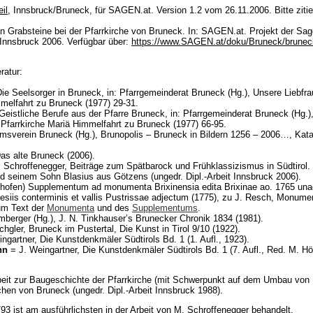
eil
, Innsbruck/Bruneck, für SAGEN.at. Version 1.2 vom 26.11.2006. Bitte zitie
lten Grabsteine bei der Pfarrkirche von Bruneck. In: SAGEN.at. Projekt der 
 Innsbruck 2006. Verfügbar über:
https://www.SAGEN.at/doku/Bruneck/brunec
ratur:
Die Seelsorger in Bruneck, in: Pfarrgemeinderat Bruneck (Hg.), Unsere Liebfra
mmelfahrt zu Bruneck (1977) 29-31.
Geistliche Berufe aus der Pfarre Bruneck, in: Pfarrgemeinderat Bruneck (Hg.)
 Pfarrkirche Mariä Himmelfahrt zu Bruneck (1977) 66-95.
verein Bruneck (Hg.), Brunopolis – Bruneck in Bildern 1256 – 2006…, Kata
Das alte Bruneck (2006).
 Schroffenegger, Beiträge zum Spätbarock und Frühklassizismus in Südtirol.
 seinem Sohn Blasius aus Götzens (ungedr. Dipl.-Arbeit Innsbruck 2006).
rhofen) Supplementum ad monumenta Brixinensia edita Brixinae ao. 1765 una
clesiis conterminis et vallis Pustrissae adjectum (1775), zu J. Resch, Monume
zum Text der
Monumenta
und des
Supplementums
.
mberger (Hg.), J. N. Tinkhauser’s Brunecker Chronik 1834 (1981).
gler, Bruneck im Pustertal, Die Kunst in Tirol 9/10 (1922).
ngartner, Die Kunstdenkmäler Südtirols Bd. 1 (1. Aufl., 1923).
nn
= J. Weingartner, Die Kunstdenkmäler Südtirols Bd. 1 (7. Aufl., Red. M. H
rbeit zur Baugeschichte der Pfarrkirche (mit Schwerpunkt auf dem Umbau von 
chen von Bruneck (ungedr. Dipl.-Arbeit Innsbruck 1988).
3 ist am ausführlichsten in der Arbeit von M. Schroffenegger behandelt.