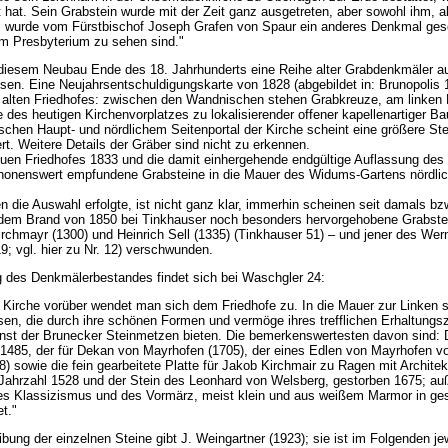
t hat. Sein Grabstein wurde mit der Zeit ganz ausgetreten, aber sowohl ihm, 
, wurde vom Fürstbischof Joseph Grafen von Spaur ein anderes Denkmal gese
im Presbyterium zu sehen sind."
 diesem Neubau Ende des 18. Jahrhunderts eine Reihe alter Grabdenkmäler a
n. Eine Neujahrsentschuldigungskarte von 1828 (abgebildet in: Brunopolis 1
lten Friedhofes: zwischen den Wandnischen stehen Grabkreuze, am linken Bi
des heutigen Kirchenvorplatzes zu lokalisierender offener kapellenartiger B
schen Haupt- und nördlichem Seitenportal der Kirche scheint eine größere Stein
t. Weitere Details der Gräber sind nicht zu erkennen.
euen Friedhofes 1833 und die damit einhergehende endgültige Auflassung des 
honenswert empfundene Grabsteine in die Mauer des Widums-Gartens nördlich
n die Auswahl erfolgte, ist nicht ganz klar, immerhin scheinen seit damals bz
dem Brand von 1850 bei Tinkhauser noch besonders hervorgehobene Grabstei
irchmayr (1300) und Heinrich Sell (1335) (Tinkhauser 51) – und jener des We
9; vgl. hier zu Nr. 12) verschwunden.
 des Denkmälerbestandes findet sich bei Waschgler 24:
r Kirche vorüber wendet man sich dem Friedhofe zu. In die Mauer zur Linken 
sen, die durch ihre schönen Formen und vermöge ihres trefflichen Erhaltungs
unst der Brunecker Steinmetzen bieten. Die bemerkenswertesten davon sind: D
1485, der für Dekan von Mayrhofen (1705), der eines Edlen von Mayrhofen von
8) sowie die fein gearbeitete Platte für Jakob Kirchmair zu Ragen mit Archite
Jahrzahl 1528 und der Stein des Leonhard von Welsberg, gestorben 1675; au
des Klassizismus und des Vormärz, meist klein und aus weißem Marmor in ge
t."
ung der einzelnen Steine gibt J. Weingartner (1923); sie ist im Folgenden je