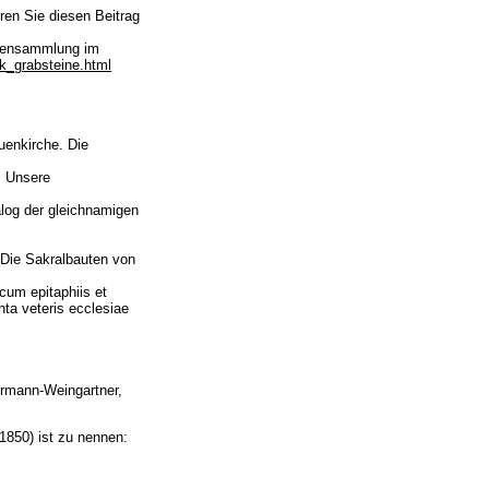
ren Sie diesen Beitrag
Sagensammlung im
k_grabsteine.html
uenkirche. Die
, Unsere
log der gleichnamigen
 Die Sakralbauten von
cum epitaphiis et
nta veteris ecclesiae
örmann-Weingartner,
1850) ist zu nennen: