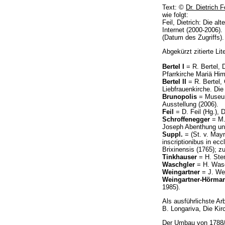
Text: ©
Dr. Dietrich F
wie folgt:
Feil, Dietrich: Die a
Internet (2000-2006).
(Datum des Zugriffs).
Abgekürzt zitierte Lite
Bertel I
= R. Bertel, 
Pfarrkirche Mariä Hi
Bertel II
= R. Bertel, 
Liebfrauenkirche. Die
Brunopolis
= Museums
Ausstellung (2006).
Feil
= D. Feil (Hg.), 
Schroffenegger
= M.
Joseph Abenthung und
Suppl.
= (St. v. May
inscriptionibus in ec
Brixinensis (1765); 
Tinkhauser
= H. Ste
Waschgler
= H. Wasch
Weingartner
= J. Wei
Weingartner-Hörma
1985).
Als ausführlichste A
B. Longariva, Die Kir
Der Umbau von 1788/9