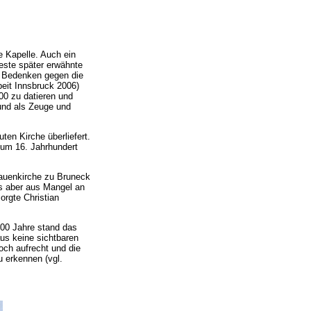
e Kapelle. Auch ein
teste später erwähnte
e Bedenken gegen die
beit Innsbruck 2006)
400 zu datieren und
und als Zeuge und
ten Kirche überliefert.
zum 16. Jahrhundert
rauenkirche zu Bruneck
as aber aus Mangel an
orgte Christian
300 Jahre stand das
s keine sichtbaren
och aufrecht und die
 erkennen (vgl.