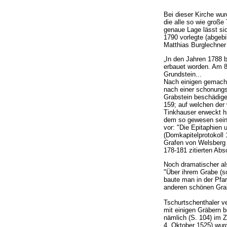
Bei dieser Kirche wur
die alle so wie große
genaue Lage lässt si
1790 vorlegte (abgebi
Matthias Burglechner 
„In den Jahren 1788 
erbauet worden. Am 8.
Grundstein...
Nach einigen gemachte
nach einer schonungs
Grabstein beschädige
159; auf welchen der 
Tinkhauser erweckt h
dem so gewesen sein,
vor: "Die Epitaphien
(Domkapitelprotokoll
Grafen von Welsberg u
178-181 zitierten Abs
Noch dramatischer al
"Über ihrem Grabe (s
baute man in der Pfa
anderen schönen Grab
Tschurtschenthaler v
mit einigen Gräbern 
nämlich (S. 104) im
4. Oktober 1525) wur