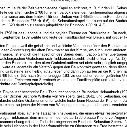
©
Dietrich Feil
, 2005
den im Laufe der Zeit verschiedene Kapellen errichtet, z. B. für den Hl. Sebas
 Teile der alten Kirche 1788 für einen barockisierenden Kirchenneubau abgeris
ch teilweise aus dem Entwurf für den Umbau von 1788/98 erschließen, den Ja
ldet in: Brunopolis 275 Nr. 6.6); die Sebastianskapelle ist auch auf der Stadtd
um 1620 deutlich zu sehen (abgebildet in: Brunopolis 80 Nr. 4.3).
bis 1798 ist das Langhaus und die beyden Thürme der Pfarrkirche zu Brunec
 September 1789 weihte und legte der Fürstbischof von Brixen, mit großer Fe
n Fehlern, weil die geistliche und weltliche Vorstehung über den Bauplan nic
losen Abbrechung der alten Denkmäler an der Kirche, wo auch unter anderen
t wurde, ist endlich die Inspection des Baues dem... Jacob Santer übertragen
welsbergischen Grabsteine sich Tinkhauser bezieht, bleibt unklar; vgl. Nr. 12)
ier den Eindruck, mit den alten Grabdenkmälern sei nicht sehr pfleglich umge
 wäre es jedenfalls ein Verstoß gegen den Baukontrakt gewesen, denn diese
 und Grabsteine sind fleißig aufzuheben und dann von außen an die Kirchenm
 1789 fol. 67r-68v nach Schroffenegger 183; zu den schon vorher geführten U
nd den Freiherren von Sternbach wegen ihrer Familiengrüfte und -altäre vgl. 
chnitte der Domkapitelprotokolle).
s Tinkhauser beschreibt Paul Tschurtschenthaler, Brunecker Heimatbuch (19
c. der Brixner Bischöfe Wilhelm von Welsberg, gest. 1641, und Sebastian, ge
rrkirche schöne Grabmonumente, welche leider beim Neubau der Kirche im Jah
steinen, so jenen der Herren von Welsperg zerschlagen oder sonst vernichte
erabsäumt aber, auf eine Tatsache hinzuweisen, die einen etwas respektvol
belegt: Tinkhauser, dem immerhin noch die ab 1788 erbaute Kirche vor Augen 
 Zusammenhang mit dem Tode des obgenannten Bischofs Sebastian Sprenz: "
de sein Leichnam in der Unserfrauenkirche zu Oberragen zur Erde bestattet, 