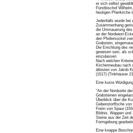
er sich selbst gewähl
Fürstbischof Wilhelm
heutigen Pfarrkirche 
Jedenfalls wurde bei
Zusammenhang gerisse
die Ummauerung des a
an der Nordwest-Ecke 
den Pfeilersockel zwi
Grabstein, eingemauer
Die Errichtung des n
gewesen sein, als sc
einzulassen.
Nach welchen Kriterie
Kirchenneubau nach 
ältesten von Jakob K
(1517) (Tinkhauser 21
Eine kurze Würdigung
"An der Nordseite de
Grabsteinen eingelas
Überblick über die K
Gebenstorffsche von 
Freiin von Spaur (155
Bildnis, Wappen und 
Steine aus der Zeit 
Formgebung gearbeite
Eine knappe Beschreib