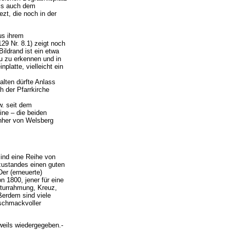
als auch dem
zt, die noch in der
us ihrem
29 Nr. 8.1) zeigt noch
ldrand ist ein etwa
au zu erkennen und in
platte, vielleicht ein
alten dürfte Anlass
 der Pfarrkirche
w. seit dem
ne – die beiden
rnher von Welsberg
sind eine Reihe von
zustandes einen guten
er (erneuerte)
 1800, jener für eine
kturrahmung, Kreuz,
ßerdem sind viele
schmackvoller
weils wiedergegeben.-